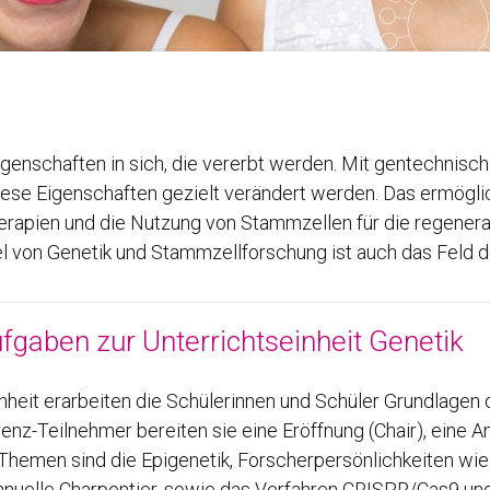
genschaften in sich, die vererbt werden. Mit gentechnis
se Eigenschaften gezielt verändert werden. Das ermögli
apien und die Nutzung von Stammzellen für die regenerat
 von Genetik und Stammzellforschung ist auch das Feld d
fgaben zur Unterrichtseinheit Genetik
inheit erarbeiten die Schülerinnen und Schüler Grundlagen 
enz-Teilnehmer bereiten sie eine Eröffnung (Chair), eine 
 Themen sind die Epigenetik, Forscherpersönlichkeiten wie
uelle Charpentier, sowie das Verfahren CRISPR/Cas9 und