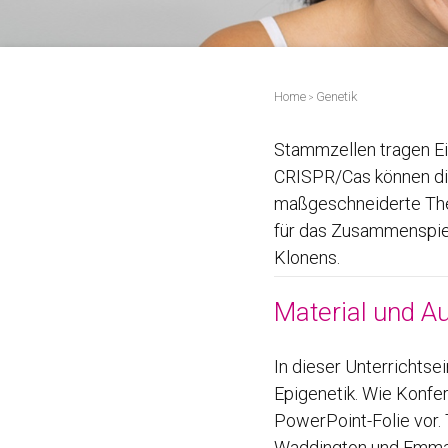
Home
Genetik
>
Stammzellen tragen Ei
CRISPR/Cas können die
maßgeschneiderte Ther
für das Zusammenspiel
Klonens.
Material und Au
In dieser Unterrichtse
Epigenetik. Wie Konfer
PowerPoint-Folie vor.
Waddington und Emman