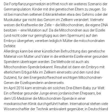
Die Fortpflanzungsmedizin eröffnet noch ein weiteres Szenario der
Genmanipulation: Kinder mit drei genetischen Eltern zu zeugen. So
ist bei manchen seltenen Erbkrankheiten etwa des Gehirns oder der
Muskulatur gar nicht das Genom im Zellkern verändert. Vielmehr
weisen die Kraftwerke der Zelle – die Mitochondrien, die eigene DNA
besitzen – eine Mutation auf. Da die Mitochondrien aus der Eizelle
(und nicht oder nur geringfügig aus dem Spermium) auf den
Embryo übergehen, vererben lediglich Mütter die mitochondrialen
Defekte.
Allerdings kann bei einer künstlichen Befruchtung das genetische
Material von Mutter und Vater in die entkernte Eizelle einer gesunden
Spenderin übertragen werden. Die Methode ist auch als
Mitochondrien-Spende bekannt. Resultat ist dann ein Embryo mit
elterlichem Erbgut-Mix im Zellkern einerseits und den rund drei
Dutzend, für den Energiestoffwechsel wichtigen Mitochondrien-
Genen der Eizellspenderin andererseits.
Im April 2016 kam erstmals ein solches Drei-Eltern-Baby zur Welt:
Ein offenbar gesunder Junge eines jordanischen Ehepaars, bei
dem US-Mediziner die Mitochondrien-Spende in einer
mexikanischen Klinik durchgeführt hatten. International stehen viele
Wissenschaftler der Technik ambivalent gegenüber, in Deutschland