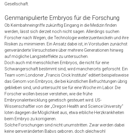
Gesellschaft.
Genmanipulierte Embryos für die Forschung
Ob Keimbahneingriffe zukünftig Eingang in die Medizin finden
werden, lässt sich derzeit noch nicht sagen. Allerdings suchen
Forscher nach Wegen, die Technologie weiterzuentwickeln und ihre
Risiken zu minimieren. Ein Ansatz dabei ist, in Vorstudien zunächst
genveränderte Versuchstiere über mehrere Generationen hinweg
auf mögliche Langzeiteffekte zu untersuchen.
Doch auch mit menschlichen Embryos, die nicht für eine
Schwangerschaft bestimmt sind, wird mancherorts geforscht. Ein
Team vom Londoner „Francis Crick Institute“ editiert beispielsweise
das Genom von Embryos, die bei künstlichen Befruchtungen übrig
geblieben sind, und untersucht sie für eine Woche im Labor. Die
Forscher wollen besser verstehen, wie die frühe
Embryonalentwicklung genetisch gesteuert wird. US-
Wissenschaftler von der „Oregon Health and Science University“
loten dagegen die Möglichkeit aus, etwa erbliche Herzkrankheiten
beim Embryo zu korrigieren.
Solche Forschungen sind nicht unumstritten. Zwar werden dabei
keine genveränderten Babys geboren, doch gleichwohl