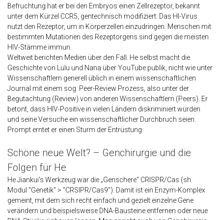
Befruchtung hat er bei den Embryos einen Zellrezeptor, bekannt
unter dem Kürzel CCR5, gentechnisch modifiziert. Das HI-Virus
nutzt den Rezeptor, um in Körperzellen einzudringen. Menschen mit
bestimmten Mutationen des Rezeptorgens sind gegen die meisten
HIV-Stämme immun.
Weltweit berichten Medien über den Fall. He selbst macht die
Geschichte von Lulu und Nana über YouTube publik, nicht wie unter
Wissenschaftlern generell üblich in einem wissenschaftlichen
Journal mit einem sog. Peer-Review Prozess, also unter der
Begutachtung (Review) von anderen Wissenschaftlern (Peers). Er
betont, dass HIV-Positive in vielen Ländern diskriminiert würden
und seine Versuche ein wissenschaftlicher Durchbruch seien.
Prompt erntet er einen Sturm der Entrüstung.
Schöne neue Welt? – Genchirurgie und die
Folgen für He
He Jiankui's Werkzeug war die „Genschere“ CRISPR/Cas (sh.
Modul "Genetik" > "CRSIPR/Cas9"). Damit ist ein Enzym-Komplex
gemeint, mit dem sich recht einfach und gezielt einzelne Gene
verändern und beispielsweise DNA-Bausteine entfernen oder neue