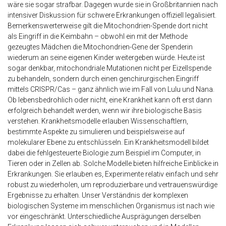
wäre sie sogar strafbar. Dagegen wurde sie in Großbritannien nach
intensiver Diskussion für schwere Erkrankungen offiziell legalisiert.
Bemerkenswerterweise gilt die Mitochondrien-Spende dort nicht
als Eingriff in die Keimbahn – obwohl ein mit der Methode
gezeugtes Mädchen die Mitochondrien-Gene der Spenderin
wiederum an seine eigenen Kinder weitergeben würde. Heute ist
sogar denkbar, mitochondriale Mutationen nicht per Eizellspende
zu behandeln, sondern durch einen genchirurgischen Eingriff
mittels CRISPR/Cas – ganz ähnlich wie im Fall von Lulu und Nana.
Ob lebensbedrohlich oder nicht, eine Krankheit kann oft erst dann
erfolgreich behandelt werden, wenn wir ihre biologische Basis
verstehen. Krankheitsmodelle erlauben Wissenschaftlern,
bestimmte Aspekte zu simulieren und beispielsweise auf
molekularer Ebene zu entschlüsseln. Ein Krankheitsmodell bildet
dabei die fehlgesteuerte Biologie zum Beispiel im Computer, in
Tieren oder in Zellen ab. Solche Modelle bieten hilfreiche Einblicke in
Erkrankungen. Sie erlauben es, Experimente relativ einfach und sehr
robust zu wiederholen, um reproduzierbare und vertrauenswürdige
Ergebnisse zu erhalten. Unser Verständnis der komplexen
biologischen Systeme im menschlichen Organismus ist nach wie
vor eingeschränkt. Unterschiedliche Ausprägungen derselben