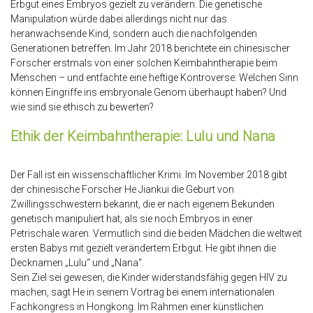
Erbgut eines Embryos gezielt zu verändern. Die genetische
Manipulation würde dabei allerdings nicht nur das
heranwachsende Kind, sondern auch die nachfolgenden
Generationen betreffen. Im Jahr 2018 berichtete ein chinesischer
Forscher erstmals von einer solchen Keimbahntherapie beim
Menschen – und entfachte eine heftige Kontroverse: Welchen Sinn
können Eingriffe ins embryonale Genom überhaupt haben? Und
wie sind sie ethisch zu bewerten?
Ethik der Keimbahntherapie: Lulu und Nana
Der Fall ist ein wissenschaftlicher Krimi. Im November 2018 gibt
der chinesische Forscher He Jiankui die Geburt von
Zwillingsschwestern bekannt, die er nach eigenem Bekunden
genetisch manipuliert hat, als sie noch Embryos in einer
Petrischale waren. Vermutlich sind die beiden Mädchen die weltweit
ersten Babys mit gezielt verändertem Erbgut. He gibt ihnen die
Decknamen „Lulu“ und „Nana“.
Sein Ziel sei gewesen, die Kinder widerstandsfähig gegen HIV zu
machen, sagt He in seinem Vortrag bei einem internationalen
Fachkongress in Hongkong. Im Rahmen einer künstlichen