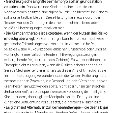
•
Genchirurgische Eingriffe beim Embryo sollten grundsätzlich
verboten sein:
Das werdende Kind und seine potenziellen
Nachkommen besitzen eine eigene Würde und Identität. Ihr Genom
sollte unantastbar bleiben. Diese Haltung kann etwa durch den
Respekt vor den Grundlagen des menschlichen Lebens oder
religiöse Überzeugungen motiviert sein.
•
Die Keimbahntherapie ist akzeptabel, wenn der Nutzen das Risiko
eindeutig überwiegt:
Die Genchirurgie könnte in Zukunft schwere
genetische Erkrankungen von vornherein vermeiden helfen,
beispielsweise Mukoviszidose, erblichen Brustkrebs oder Chorea
Huntington (eine fortschreitende, mit Bewegungsstörungen
einhergehende Degeneration des Gehirns). Es wäre unethisch, die
Therapie nicht zu erlauben, wenn die Risiken beherrschbar sind.
Gerade Mediziner tendieren öfters zu dieser Ansicht. Häufig ist sie
mit der Überzeugung verbunden, dass die Genom-Editierung nur zu
therapeutischen Zwecken, zur Behandlung oder Verhinderung von
Krankheiten, genutzt werden sollte, nicht aber für ein genetisches
„Enhancement“, also beispielsweise die Förderung der Intelligenz.
Klar ist zudem, dass jegliche Manipulation des Embryos eine
künstliche Befruchtung voraussetzt, die ihrerseits Risiken birgt.
• Es gibt meist Alternativen zur Keimbahntherapie – die deshalb gar
nicht notwendig ist:
Manche genetischen Defekte lassen sich auch