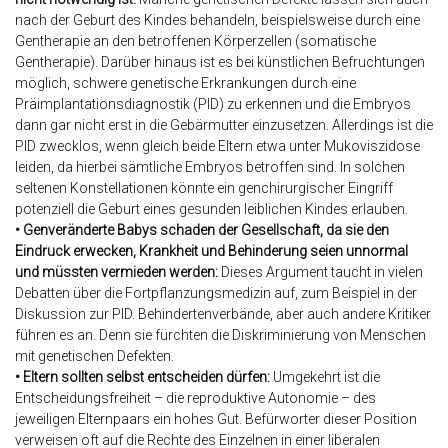
nach der Geburt des Kindes behandeln, beispielsweise durch eine
Gentherapie an den betroffenen Körperzellen (somatische
Gentherapie). Darüber hinaus ist es bei künstlichen Befruchtungen
möglich, schwere genetische Erkrankungen durch eine
Präimplantationsdiagnostik (PID) zu erkennen und die Embryos
dann gar nicht erst in die Gebärmutter einzusetzen. Allerdings ist die
PID zwecklos, wenn gleich beide Eltern etwa unter Mukoviszidose
leiden, da hierbei sämtliche Embryos betroffen sind. In solchen
seltenen Konstellationen könnte ein genchirurgischer Eingriff
potenziell die Geburt eines gesunden leiblichen Kindes erlauben.
• Genveränderte Babys schaden der Gesellschaft, da sie den
Eindruck erwecken, Krankheit und Behinderung seien unnormal
und müssten vermieden werden:
Dieses Argument taucht in vielen
Debatten über die Fortpflanzungsmedizin auf, zum Beispiel in der
Diskussion zur PID. Behindertenverbände, aber auch andere Kritiker
führen es an. Denn sie fürchten die Diskriminierung von Menschen
mit genetischen Defekten.
•
Eltern sollten selbst entscheiden dürfen:
Umgekehrt ist die
Entscheidungsfreiheit – die reproduktive Autonomie – des
jeweiligen Elternpaars ein hohes Gut. Befürworter dieser Position
verweisen oft auf die Rechte des Einzelnen in einer liberalen