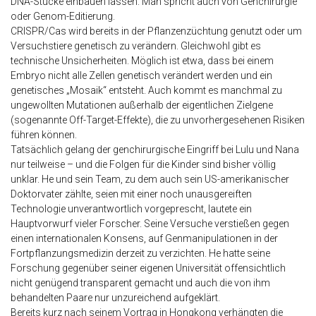
DNA-Stücke einbauen lassen. Man spricht auch von Genchirurgie
oder Genom-Editierung.
CRISPR/Cas wird bereits in der Pflanzenzüchtung genutzt oder um
Versuchstiere genetisch zu verändern. Gleichwohl gibt es
technische Unsicherheiten. Möglich ist etwa, dass bei einem
Embryo nicht alle Zellen genetisch verändert werden und ein
genetisches „Mosaik“ entsteht. Auch kommt es manchmal zu
ungewollten Mutationen außerhalb der eigentlichen Zielgene
(sogenannte Off-Target-Effekte), die zu unvorhergesehenen Risiken
führen können.
Tatsächlich gelang der genchirurgische Eingriff bei Lulu und Nana
nur teilweise – und die Folgen für die Kinder sind bisher völlig
unklar. He und sein Team, zu dem auch sein US-amerikanischer
Doktorvater zählte, seien mit einer noch unausgereiften
Technologie unverantwortlich vorgeprescht, lautete ein
Hauptvorwurf vieler Forscher. Seine Versuche verstießen gegen
einen internationalen Konsens, auf Genmanipulationen in der
Fortpflanzungsmedizin derzeit zu verzichten. He hatte seine
Forschung gegenüber seiner eigenen Universität offensichtlich
nicht genügend transparent gemacht und auch die von ihm
behandelten Paare nur unzureichend aufgeklärt.
Bereits kurz nach seinem Vortrag in Hongkong verhängten die