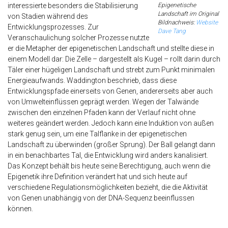
Epigenetische
interessierte besonders die Stabilisierung
Landschaft im Original
von Stadien während des
Bildnachweis:
Website
Entwicklungsprozesses. Zur
Dave Tang
Veranschaulichung solcher Prozesse nutzte
er die Metapher der epigenetischen Landschaft und stellte diese in
einem Modell dar: Die Zelle – dargestellt als Kugel – rollt darin durch
Täler einer hügeligen Landschaft und strebt zum Punkt minimalen
Energieaufwands. Waddington beschrieb, dass diese
Entwicklungspfade einerseits von Genen, andererseits aber auch
von Umwelteinflüssen geprägt werden. Wegen der Talwände
zwischen den einzelnen Pfaden kann der Verlauf nicht ohne
weiteres geändert werden. Jedoch kann eine Induktion von außen
stark genug sein, um eine Talflanke in der epigenetischen
Landschaft zu überwinden (großer Sprung). Der Ball gelangt dann
in ein benachbartes Tal, die Entwicklung wird anders kanalisiert.
Das Konzept behält bis heute seine Berechtigung, auch wenn die
Epigenetik ihre Definition verändert hat und sich heute auf
verschiedene Regulationsmöglichkeiten bezieht, die die Aktivität
von Genen unabhängig von der DNA-Sequenz beeinflussen
können.