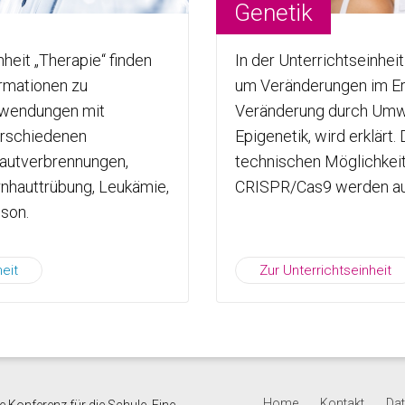
Genetik
nheit „Therapie“ finden
In der Unterrichtseinheit
rmationen zu
um Veränderungen im Erb
nwendungen mit
Veränderung durch Umwe
erschiedenen
Epigenetik, wird erklärt. 
autverbrennungen,
technischen Möglichkei
nhauttrübung, Leukämie,
CRISPR/Cas9 werden au
son.
eit
Zur Unterrichtseinheit
Home
Kontakt
Da
 Konferenz für die Schule. Eine