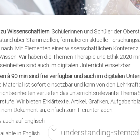
zu Wissenschaftlern
. Schülerinnen und Schüler der Oberst
stand über Stammzellen, formulieren aktuelle Forschungs
 nach. Mit Elementen einer wissenschaftlichen Konferenz p
Wissen. Wir haben die Themen Therapie und Ethik 2020 mit
seinheiten sind auch im digitalen Unterricht einsetzbar.
en à 90 min sind frei verfügbar und auch im digitalen Unter
e Material ist sofort einsetzbar und kann von den Lehrkräft
richtseinheiten vertiefen das unterrichtsrelevante Thema
tufe. Wir bieten Erklärtexte, Artikel, Grafiken, Aufgabenbl
 einem Dokument an, einfach zum Herunterladen.
s auch auf Englisch.
understanding-stemcell
ailable in English.