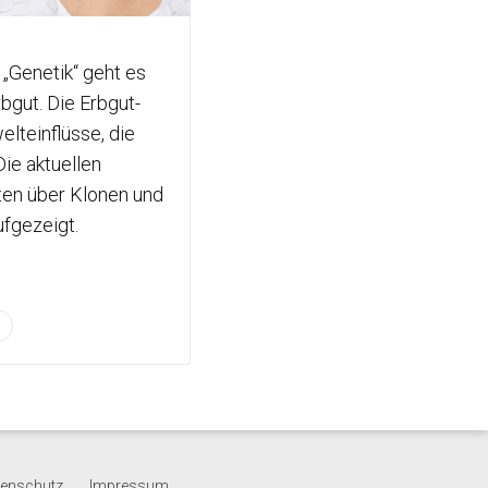
 „Genetik“ geht es
gut. Die Erbgut-
lteinflüsse, die
Die aktuellen
ten über Klonen und
fgezeigt.
tenschutz
Impressum