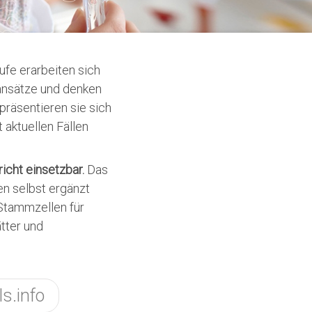
ufe erarbeiten sich
ansätze und denken
räsentieren sie sich
 aktuellen Fällen
richt einsetzbar.
Das
en selbst ergänzt
 Stammzellen für
ätter und
s.info